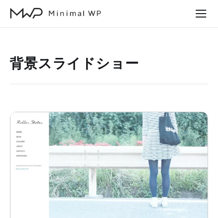
本
文
へ
ス
背景スライドショー
キ
ッ
プ