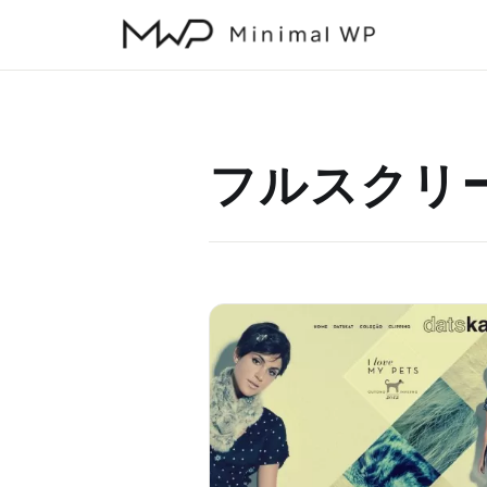
本
文
へ
ス
キ
フルスクリ
ッ
プ