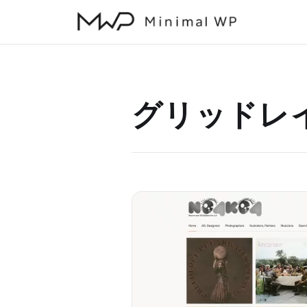
本
文
へ
ス
キ
グリッドレ
ッ
プ