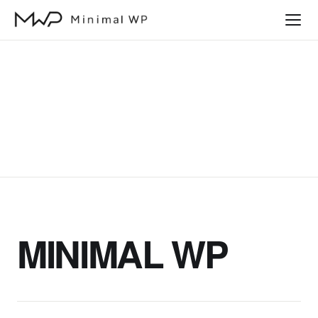
本
文
へ
ス
キ
ッ
プ
MINIMAL WP