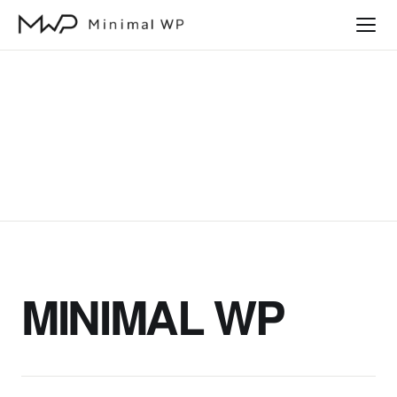
本
文
へ
ス
キ
ッ
プ
MINIMAL WP