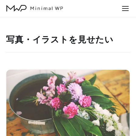
本
文
へ
ス
写真・イラストを見せたい
キ
ッ
プ