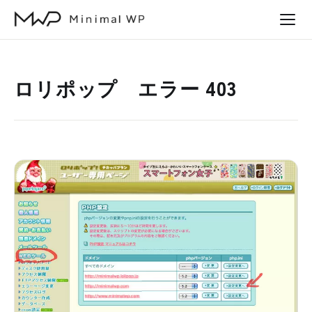
本
文
へ
ス
ロリポップ エラー 403
キ
ッ
プ