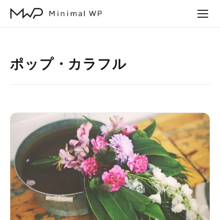
本
文
へ
ス
ポップ・カラフル
キ
ッ
プ