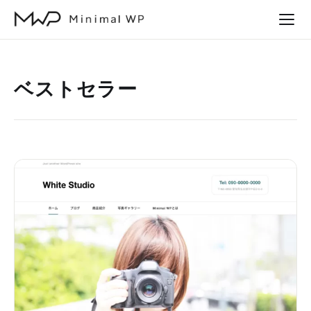
本
文
へ
ス
ベストセラー
キ
ッ
プ