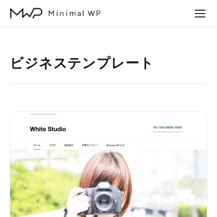
本
文
へ
ス
ビジネステンプレート
キ
ッ
プ